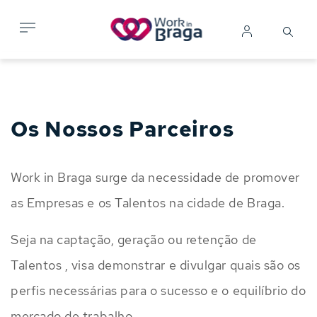
Passar
para
Search
Mobile me
Iniciar
o
sessão
conteúdo
principal
Os Nossos Parceiros
Work in Braga surge da necessidade de promover
as Empresas e os Talentos na cidade de Braga.
Seja na captação, geração ou retenção de
Talentos , visa demonstrar e divulgar quais são os
perfis necessárias para o sucesso e o equilíbrio do
mercado de trabalho.