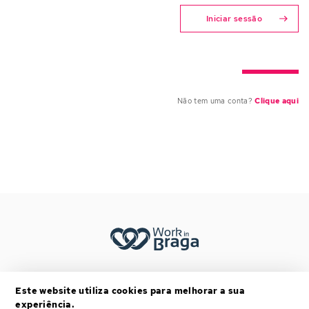
Iniciar sessão
Não tem uma conta?
Clique aqui
Footer menu (mobile)
TERMOS E CONDIÇÕES
Este website utiliza cookies para melhorar a sua
POLÍTICA DE PRIVACIDADE
experiência.