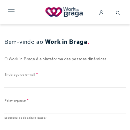
Passar
para
Search
Mobile me
Iniciar
o
sessão
conteúdo
principal
Bem-vindo ao
Work in Braga
.
O Work in Braga é a plataforma das pessoas dinâmicas!
Endereço de e-mail
Palavra-passe
Esqueceu-se da palavra-passe?