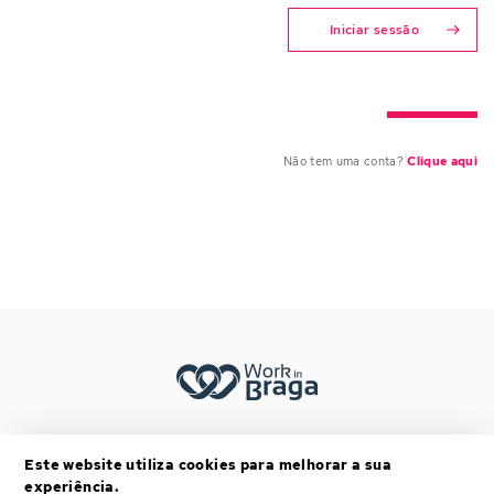
Iniciar sessão
Não tem uma conta?
Clique aqui
Footer menu (mobile)
TERMOS E CONDIÇÕES
Este website utiliza cookies para melhorar a sua
POLÍTICA DE PRIVACIDADE
experiência.