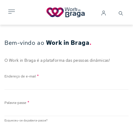
Passar
para
Search
Mobile me
Iniciar
o
sessão
conteúdo
principal
Bem-vindo ao
Work in Braga
.
O Work in Braga é a plataforma das pessoas dinâmicas!
Endereço de e-mail
Palavra-passe
Esqueceu-se da palavra-passe?