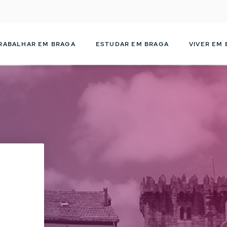
Passar
para
o
conteúdo
RABALHAR EM BRAGA
ESTUDAR EM BRAGA
VIVER EM
principal