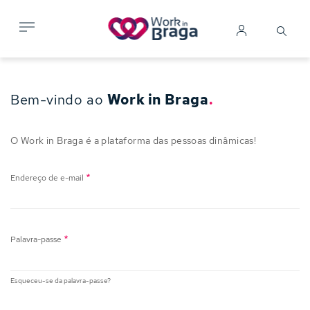
Passar
para
Search
Mobile me
Iniciar
o
sessão
conteúdo
principal
Bem-vindo ao
Work in Braga
.
O Work in Braga é a plataforma das pessoas dinâmicas!
Endereço de e-mail
Palavra-passe
Esqueceu-se da palavra-passe?