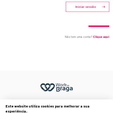
Iniciar sessão
Não tem uma conta?
Clique aqui
Footer menu (mobile)
TERMOS E CONDIÇÕES
Este website utiliza cookies para melhorar a sua
POLÍTICA DE PRIVACIDADE
experiência.