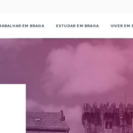
Passar
para
o
conteúdo
RABALHAR EM BRAGA
ESTUDAR EM BRAGA
VIVER EM
principal